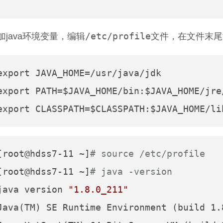
/etc/profile
加java环境变量，编辑
文件，在文件末尾
export JAVA_HOME=/usr/java/jdk

export PATH=$JAVA_HOME/bin:$JAVA_HOME/jre/
[root@hdss7-11 ~]
# source /etc/profile
[root@hdss7-11 ~]
# java -version
java version 
"1.8.0_211"
Java(TM) SE Runtime Environment (build 1.8