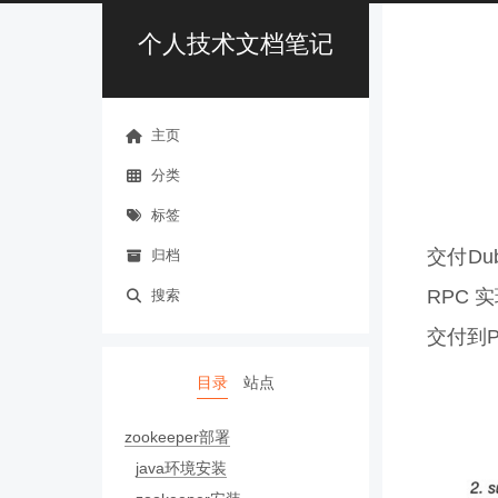
个人技术文档笔记
主页
分类
标签
交付Du
归档
RPC
搜索
交付到P
目录
站点
zookeeper部署
java环境安装