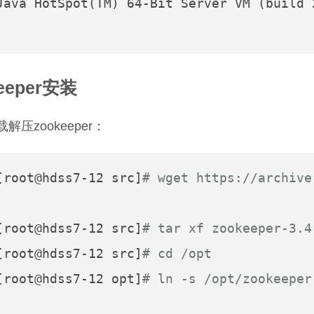
Java HotSpot(TM) 64-Bit Server VM (build 
eeper安装
载解压zookeeper：
[root@hdss7-12 src]
# wget https://archive
[root@hdss7-12 src]
# tar xf zookeeper-3.4
[root@hdss7-12 src]
# cd /opt
[root@hdss7-12 opt]
# ln -s /opt/zookeeper