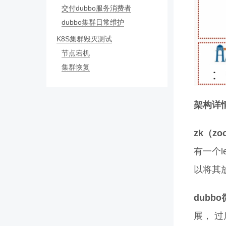
交付dubbo服务消费者
dubbo集群日常维护
K8S集群毁灭测试
节点宕机
集群恢复
架构详
zk（zoo
有一个l
以将其
dubb
展， 