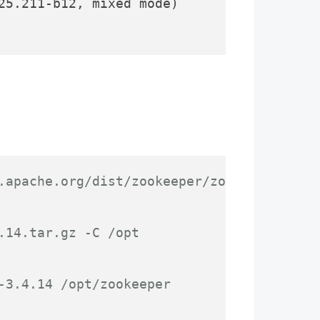
25.211-b12, mixed mode)

.apache.org/dist/zookeeper/zookeeper-3.4
.14.tar.gz -C /opt
-3.4.14 /opt/zookeeper